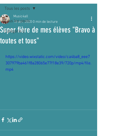
Tous les posts
Music4all
Tous les posts
18 oct. 2020
0 min de lecture
Super fière de mes élèves "Bravo à
Catégorie 2
toutes et tous"
https://video.wixstatic.com/video/ca4ba8_eee7
307979ba461f8a28065e77f18e39/720p/mp4/file.
mp4