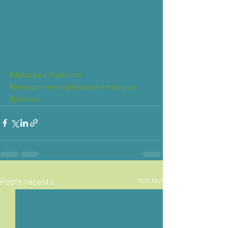
#dyspraxie
#autisme
#enseignementspécialisé
#musique
#batterie
Voir tout
Posts récents