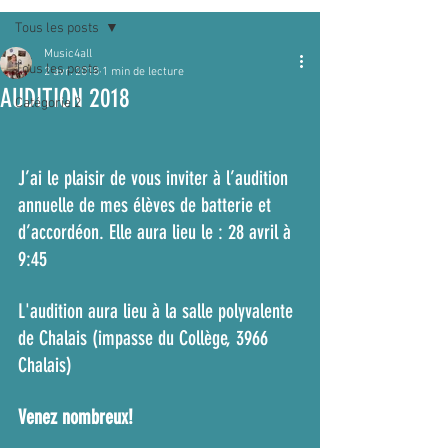
Tous les posts
Music4all
Tous les posts
2 avr. 2018
1 min de lecture
AUDITION 2018
Catégorie 2
J’ai le plaisir de vous inviter à l’audition 
annuelle de mes élèves de batterie et 
d’accordéon. Elle aura lieu le : 28 avril à 
9:45 
L'audition aura lieu à la salle polyvalente 
de Chalais (impasse du Collège, 3966 
Chalais)
Venez nombreux!