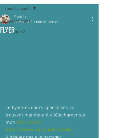
Tous les posts
Music4all
Tous les posts
11 mai 2018
1 min de lecture
FLYER
Catégorie 2
Le flyer des cours spécialisés se 
trouvent maintenant à télécharger sur 
mon 
site internet : 
https://www.music4all.ch/flyer
. 
N'hésitez pas à le partager!